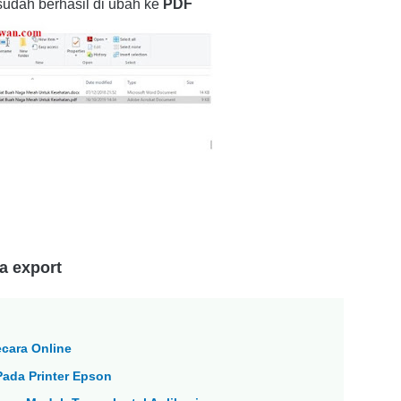
d sudah berhasil di ubah ke
PDF
a export
cara Online
ada Printer Epson