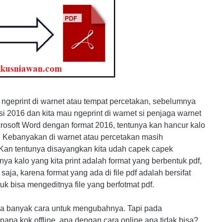
u ngeprint di warnet atau tempat percetakan, sebelumnya
i 2016 dan kita mau ngeprint di warnet si penjaga warnet
icrosoft Word dengan format 2016, tentunya kan hancur kalo
. Kebanyakan di warnet atau percetakan masih
Kan tentunya disayangkan kita udah capek capek
a kalo yang kita print adalah format yang berbentuk pdf,
saja, karena format yang ada di file pdf adalah bersifat
k bisa mengeditnya file yang berfotmat pdf.
pa banyak cara untuk mengubahnya. Tapi pada
napa kok offline, apa dengan cara online apa tidak bisa? ,